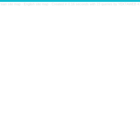
rsian site map -
English site map
- Created in 0.16 seconds with 23 queries by YEKTAWEB 4